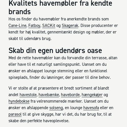
Kvalitets havemøbler fra kendte
brands
Hos os finder du havemøbler fra anerkendte brands som
Cane-Line
,
Fatboy
,
SACKit
og
Skagerak
. Disse producenter er
kendt for høj kvalitet, gennemtænkt design og møbler, der er
skabt til udendørs brug.
Skab din egen udendørs oase
Med de rette havemøbler kan du forvandle din terrasse, altan
eller have til et naturligt samlingspunkt. Uanset om du
ønsker en afslappet lounge stemning eller en funktionel
spiseplads, finder du løsninger, der passer til dine behov.
Vi er stolte af at præsentere et bredt sortiment af blandt
andet
havestole
,
havebænke
,
haveborde
,
hængekøjer
og
hyndebokse
fra velrenommerede mærker. Uanset om du
ønsker en afslappende
solseng
, en lounge
havesofa
eller en
paraso
l
til at give skygge, har vi det, du har brug for, til at
skabe den perfekte haveoplevelse.