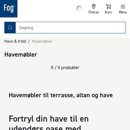
Find os
Kurv
Menu
Have & fritid
/
Havemøbler
Havemøbler
0 / 0 produkter
Havemøbler til terrasse, altan og have
Fortryl din have til en
udendørs oase med