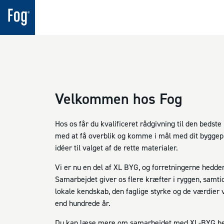
Velkommen hos Fog
Hos os får du kvalificeret rådgivning til den bedste
med at få overblik og komme i mål med dit byggepro
idéer til valget af de rette materialer.
Vi er nu en del af XL BYG, og forretningerne hedde
Samarbejdet giver os flere kræfter i ryggen, samti
lokale kendskab, den faglige styrke og de værdier 
end hundrede år.
Du kan læse mere om samarbejdet med XL-BYG he