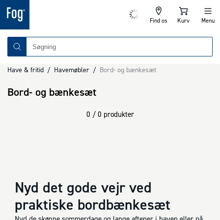
Find os
Kurv
Menu
Have & fritid
/
Havemøbler
/
Bord- og bænkesæt
Bord- og bænkesæt
0 / 0 produkter
Nyd det gode vejr ved
praktiske bordbænkesæt
Nyd de skønne sommerdage og lange aftener i haven eller på