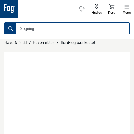
Find os
Kurv
Menu
Have & fritid
/
Havemøbler
/
Bord- og bænkesæt