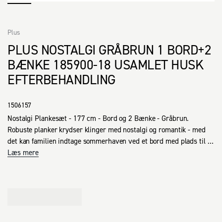
Plus
PLUS NOSTALGI GRÅBRUN 1 BORD+2
BÆNKE 185900-18 USAMLET HUSK
EFTERBEHANDLING
1506157
Nostalgi Plankesæt - 177 cm - Bord og 2 Bænke - Gråbrun.

Robuste planker krydser klinger med nostalgi og romantik - med 
det kan familien indtage sommerhaven ved et bord med plads til 
alle. De løse bænke gør det nemt at flytte rundt i takt med solens 
Læs mere
stråler eller, hvis bordet skal bruges andetsteds.

Det klassiske udtryk er gennemført med en kile i hver ende, som 
sikrer, at bordet står stabilt, selvom ungerne sidder uroligt. Det 
samme system holder bænkene på plads, så ingen dratter ned midt 
i eftermiddagshyggen.