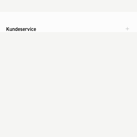
Kundeservice
Aktuelt
Om Fog
Med omtanke