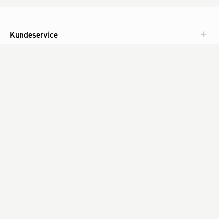
Kundeservice
Aktuelt
Om Fog
Med omtanke