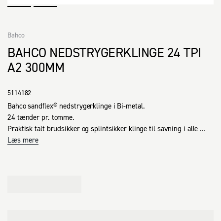
Bahco
BAHCO NEDSTRYGERKLINGE 24 TPI
A2 300MM
5114182
Bahco sandflex® nedstrygerklinge i Bi-metal.

24 tænder pr. tomme.

Praktisk talt brudsikker og splintsikker klinge til savning i alle 
materialer.

Læs mere
Takket være et sejt fjederstål i ryggen og tænder af hårdt, 
slidstærkt HSS-stål, bevarer klingen sin skarphed meget længe.

Sandflex® kombinerer meget høje skæreegenskaber med en høj 
grad af fleksibilitet og er ubetinget den mest sikre klinge.

Særligt velegnet til installations- og monteringsopgaver.