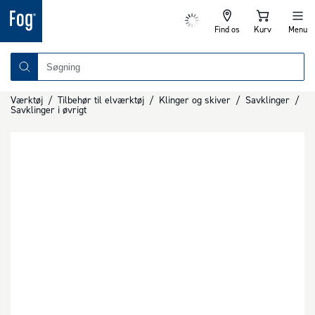
Find os
Kurv
Menu
Værktøj
/
Tilbehør til elværktøj
/
Klinger og skiver
/
Savklinger
/
Savklinger i øvrigt