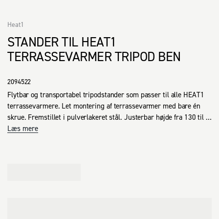
Heat1
STANDER TIL HEAT1
TERRASSEVARMER TRIPOD BEN
2094522
Flytbar og transportabel tripodstander som passer til alle HEAT1 
terrassevarmere. Let montering af terrassevarmer med bare én 
skrue. Fremstillet i pulverlakeret stål. Justerbar højde fra 130 til 
200 cm. Kan klappes sammen så det fylder minimalt under 
Læs mere
transport eller opbevaring. Vægt 5,5 kg.