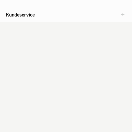
Kundeservice
Aktuelt
Om Fog
Med omtanke