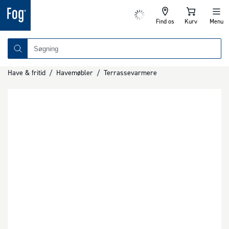
Find os
Kurv
Menu
Have & fritid
/
Havemøbler
/
Terrassevarmere