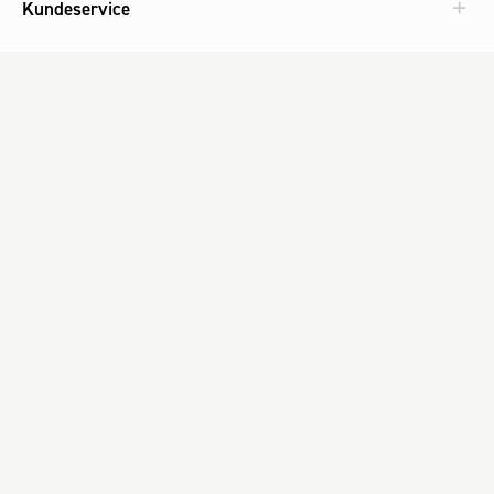
Kundeservice
Aktuelt
Om Fog
Med omtanke