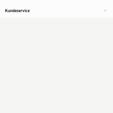
Kundeservice
Aktuelt
Om Fog
Med omtanke