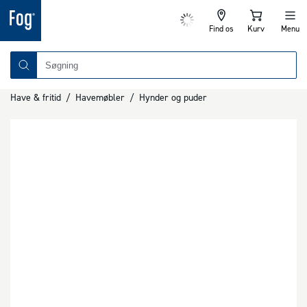
Find os
Kurv
Menu
Have & fritid
/
Havemøbler
/
Hynder og puder