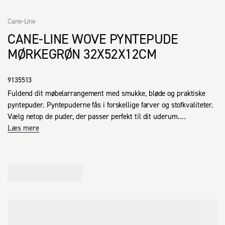
Cane-Line
CANE-LINE WOVE PYNTEPUDE
MØRKEGRØN 32X52X12CM
9135513
Fuldend dit møbelarrangement med smukke, bløde og praktiske 
pyntepuder. Pyntepuderne fås i forskellige farver og stofkvaliteter. 
Vælg netop de puder, der passer perfekt til dit uderum.

Læs mere
· Moderne design 

· Slidstærk polypropylen stof 

· Kan vaskes ved 30 ºC (maskinvask) 

· Høj lysægthed 

· Kan benyttes både indendørs og udendørs 

· Lang levetid 

· Minimal vedligeholdelse og rengøring