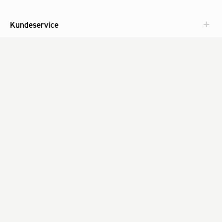
Kundeservice
Aktuelt
Om Fog
Med omtanke