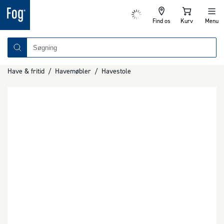
Find os
Kurv
Menu
Have & fritid
/
Havemøbler
/
Havestole