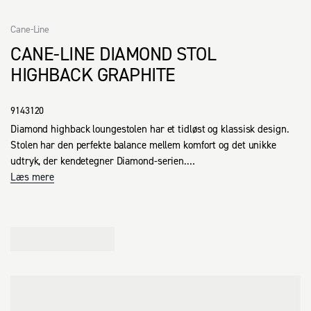
Cane-Line
CANE-LINE DIAMOND STOL
HIGHBACK GRAPHITE
9143120
Diamond highback loungestolen har et tidløst og klassisk design. 
Stolen har den perfekte balance mellem komfort og det unikke 
udtryk, der kendetegner Diamond-serien.

Hynderne er fremstillet med QuickDryFoam® og Cane-line Natté 
Læs mere
stof, hvilket giver en utrolig komfortabel siddeoplevelse. 
QuickDryFoam® skummet gør, at hynderne tørrer hurtigt, så de 
ikke behøver at tages indenfor, hvis det bliver regnvejr. 
Loungestolen kræver minimal vedligeholdelse og rengøring, og 
den kan stå ude hele året.