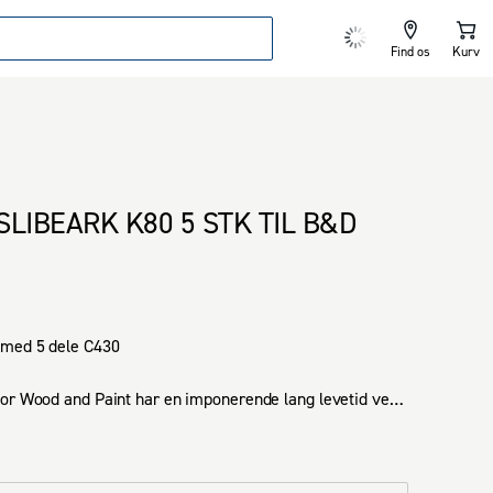
Find os
Kurv
SLIBEARK K80 5 STK TIL B&D
med 5 dele C430 

or Wood and Paint har en imponerende lang levetid ved 
, finer og massive overflader. 

, åben overflade og speciel kornfordeling sikrer ensartet 
og forhindrer tilstopning. 
