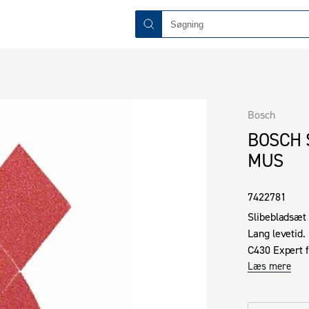
Bosch
BOSCH 
MUS
7422781
Slibebladsæt 
Lang levetid. 

C430 Expert f
slibning i træ
Læs mere
Elektrostatisk
støvfjernelse 