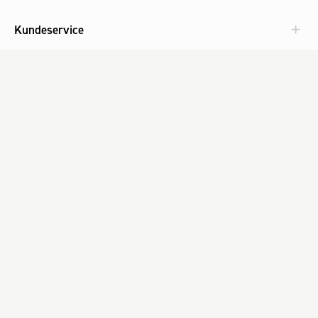
Kundeservice
Aktuelt
Om Fog
Med omtanke