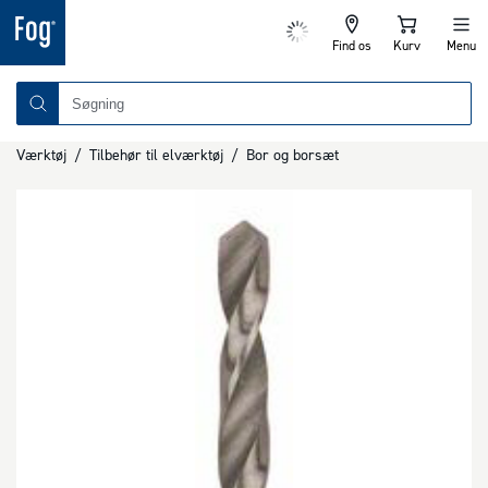
Find os
Kurv
Menu
Værktøj
/
Tilbehør til elværktøj
/
Bor og borsæt