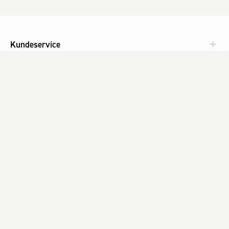
Kundeservice
Aktuelt
Om Fog
Med omtanke