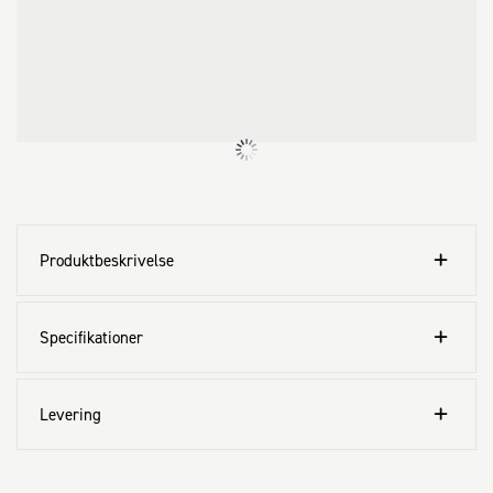
hvilket gør den egnet til tørboring og forlænger hammerborets 
levetid. Dette diamanthammerbor til tørboring er beregnet til fliser, 
fra bløde vægfliser til meget hårde gulvfliser, f.eks. stentøj.
Produktbeskrivelse
Specifikationer
Levering