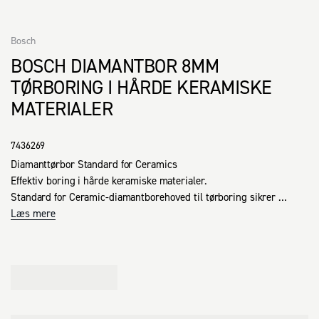
Bosch
BOSCH DIAMANTBOR 8MM
TØRBORING I HÅRDE KERAMISKE
MATERIALER
7436269
Diamanttørbor Standard for Ceramics 

Effektiv boring i hårde keramiske materialer. 

Standard for Ceramic-diamantborehoved til tørboring sikrer 
effektiv boring i hårde keramiske materialer. 

Læs mere
Vakuumlodningsteknologi sikrer et godt resultat i alle slags fliser. 

Det er velegnet til brug med batteridrevne skruetrækkere. 
Standard for Ceramic diamanthammerbor til tørboring sikrer 
effektiv boring i hårde keramiske materialer. Dets 
vakuumlodningsteknologi sikrer et godt resultat i alle slags fliser. 
Desuden forhindrer et integreret oliekølingssystem overophedning, 