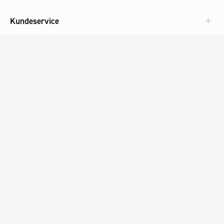
Kundeservice
Aktuelt
Om Fog
Med omtanke