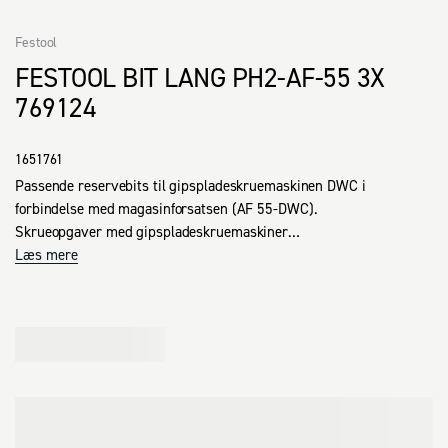
Festool
FESTOOL BIT LANG PH2-AF-55 3X
769124
1651761
Passende reservebits til gipspladeskruemaskinen DWC i 
forbindelse med magasinforsatsen (AF 55-DWC).

Skrueopgaver med gipspladeskruemaskiner

Arbejde med maskiner til båndede skruer

Læs mere
Gipspladebearbejdning

Indvendig sanering