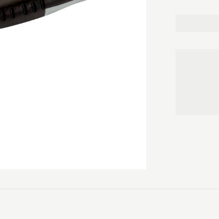
Størrelse: T 6 
Vægt: 21 g.