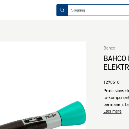
Bahco
BAHCO 
ELEKTR
1270510
Præcisions sk
to-komponent
permanent far
er laser mærk
Læs mere
og fuldhærdet
en høj præcisi