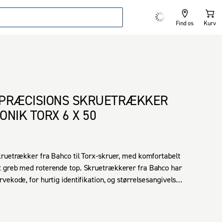
Find os
Kurv
PRÆCISIONS SKRUETRÆKKER
ONIK TORX 6 X 50
ruetrækker fra Bahco til Torx-skruer, med komfortabelt 
 greb med roterende top. Skruetrækkerer fra Bahco har 
vekode, for hurtig identifikation, og størrelsesangivelsen 
et i klingen. Klinge af højtlegeret stål som er forkromet 
. Kærven er sortoxideret og maskinarbejdet som sikrer 
on.  
