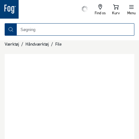
Find os
Kurv
Menu
Værktøj
/
Håndværktøj
/
File