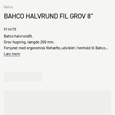
Bahco
BAHCO HALVRUND FIL GROV 8"
5114173
Bahco halvrundfil.

Grov hugning, længde 200 mm.

Forsynet med ergonomisk filehæfte, udviklet i henhold til Bahco
´s Ergo™ program.

Læs mere
Til filing af konkave og plane flader, samt større huller.

Også velegnet til afgratning.

Spids form med aftagende tykkelse mod enden.

4" og 6" er helt spidse, 8" og længere er stumpe.

Dobbelthuggede flader.