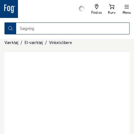
Find os
Kurv
Menu
Værktøj
/
El-værktøj
/
Vinkelslibere