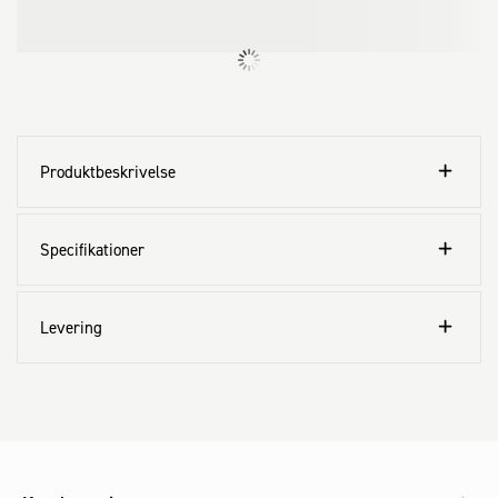
overbelastningsbeskyttelse og forbedret støvbeskyttelse via 
luftindtag på bagsiden af værktøjet giver maksimal produktivitet. 
Det markant mindre greb gør maskinen meget mere behagelig at 
arbejde med ved metalbearbejdning. Funktioner som KickBack 
Control, genstartsbeskyttelse og sidehåndtag med Vibration 
Control er vigtige for at opnå høj brugerbeskyttelse.
Produktbeskrivelse
Specifikationer
Levering