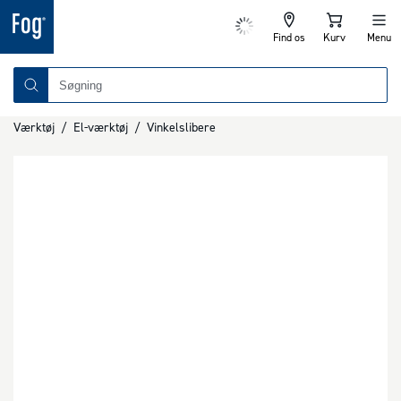
Find os
Kurv
Menu
Værktøj
/
El-værktøj
/
Vinkelslibere