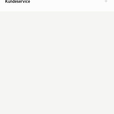
Kundeservice
Aktuelt
Om Fog
Med omtanke