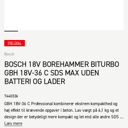
PRO DEAL
Bosch
BOSCH 18V BOREHAMMER BITURBO
GBH 18V-36 C SDS MAX UDEN
BATTERI OG LADER
7440336
GBH 18V-36 C Professional kombinerer ekstrem kompakthed og 
høj effekt til krævende opgaver i beton. Lav vægt på 6,1 kg og et 
design der er betydeligt mere kompakt og let end alle andre SDS 
max batteridrevne hamre på markedet.

Læs mere