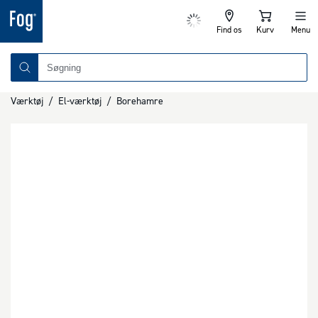
Find os
Kurv
Menu
Værktøj
/
El-værktøj
/
Borehamre