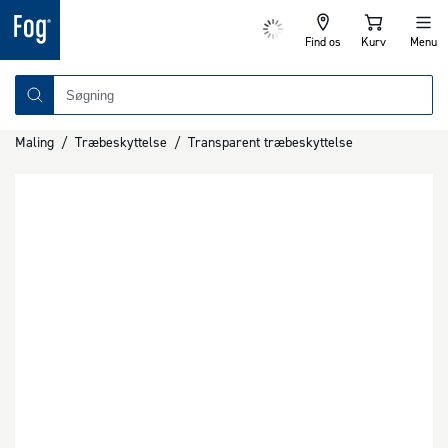
Find os
Kurv
Menu
Maling
/
Træbeskyttelse
/
Transparent træbeskyttelse