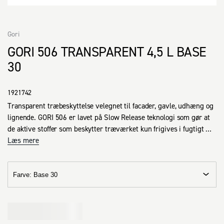
Gori
GORI 506 TRANSPARENT 4,5 L BASE
30
1921742
Transparent træbeskyttelse velegnet til facader, gavle, udhæng og 
lignende. GORI 506 er lavet på Slow Release teknologi som gør at 
de aktive stoffer som beskytter træværket kun frigives i fugtigt 
vejr. GORI 506 giver desuden træet en diffusionsåben og 
Læs mere
vejrbestandig overflade og beskytter dit træværk i op til 8 år.

0,75 l.

Rækkeevne: 6-10 m² pr. liter alt efter underlagets sugeevne (Ru 
Farve
:
Base 30
træ: 6-8 m² pr. liter / Høvlet træ: 8-10 m² pr. liter).