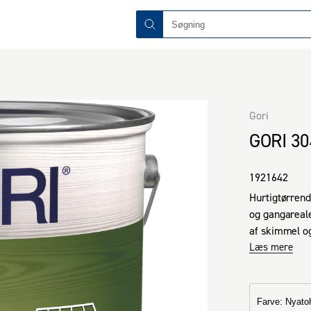
Gori
GORI 3
1921642
Hurtigtørrend
og gangareal
af skimmel o
glød.

Læs mere
GORI 304 er h
5 l.

Rækkeevne: 10
Farve
:
Nyato