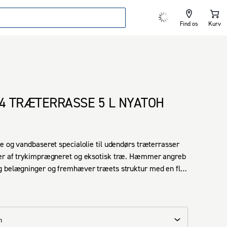
Find os
Kurv
04 TRÆTERRASSE 5 L NYATOH
e og vandbaseret specialolie til udendørs træterrasser 
er af trykimprægneret og eksotisk træ. Hæmmer angreb 
g belægninger og fremhæver træets struktur med en flot 
urtigtørrende og overmalbar efter bare 1 time.

-14 m² pr. liter alt efter underlagets sugeevne.
h