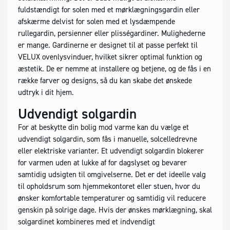
fuldstændigt for solen med et mørklægningsgardin eller
afskærme delvist for solen med et lysdæmpende
rullegardin, persienner eller plisségardiner. Mulighederne
er mange. Gardinerne er designet til at passe perfekt til
VELUX ovenlysvinduer, hvilket sikrer optimal funktion og
æstetik. De er nemme at installere og betjene, og de fås i en
række farver og designs, så du kan skabe det ønskede
udtryk i dit hjem.
Udvendigt solgardin
For at beskytte din bolig mod varme kan du vælge et
udvendigt solgardin, som fås i manuelle, solcelledrevne
eller elektriske varianter. Et udvendigt solgardin blokerer
for varmen uden at lukke af for dagslyset og bevarer
samtidig udsigten til omgivelserne. Det er det ideelle valg
til opholdsrum som hjemmekontoret eller stuen, hvor du
ønsker komfortable temperaturer og samtidig vil reducere
genskin på solrige dage. Hvis der ønskes mørklægning, skal
solgardinet kombineres med et indvendigt