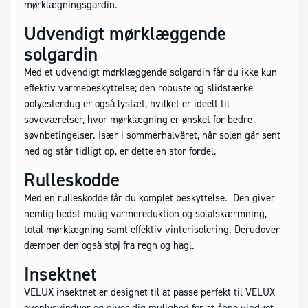
mørklægningsgardin.
Udvendigt mørklæggende
solgardin
Med et udvendigt mørklæggende solgardin får du ikke kun
effektiv varmebeskyttelse; den robuste og slidstærke
polyesterdug er også lystæt, hvilket er ideelt til
soveværelser, hvor mørklægning er ønsket for bedre
søvnbetingelser. Især i sommerhalvåret, når solen går sent
ned og står tidligt op, er dette en stor fordel.
Rulleskodde
Med en rulleskodde får du komplet beskyttelse. Den giver
nemlig bedst mulig varmereduktion og solafskærmning,
total mørklægning samt effektiv vinterisolering. Derudover
dæmper den også støj fra regn og hagl.
Insektnet
VELUX insektnet er designet til at passe perfekt til VELUX
ovenlysvinduer og giver dig mulighed for at åbne vinduet