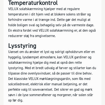
Temperaturkontrol
VELUX solafskærmning hjælper med at regulere
temperaturen i dit hjem ved at blokere solens stråler og
forhindre varme i at trænge ind. Dette gør det muligt at
holde boligen sval og behagelig selv på de varmeste dage.
En ekstra fordel ved VELUX solafskærmning er, at den også
reducerer støj fra omgivelserne.
Lysstyring
Uanset om du ønsker et lyst og solrigt opholdsrum eller en
hyggelig, lysdæmpet atmosfære, kan VELUX gardiner og
solafskærmning hjælpe dig med at opnå den rette
lysstyring. Med et bredt udvalg af farver og stilarter kan du
tilpasse dine ovenlysvinduer, så de passer til dine behov.
Det klassiske VELUX mørklægningsgardin, som fås med
solcelledrevet, elektrisk eller manuel betjening, er det
perfekte valg til soveværelset. Det sikrer en god og mørk
søvn i de lyse sommeraftener og morgener, når solen står
op før dig.