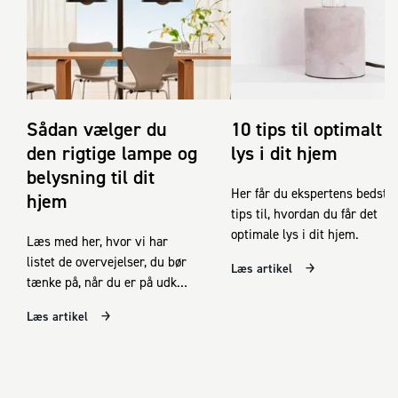
Sådan vælger du
10 tips til optimalt
den rigtige lampe og
lys i dit hjem
belysning til dit
Her får du ekspertens bedste
hjem
tips til, hvordan du får det
optimale lys i dit hjem.
Læs med her, hvor vi har
listet de overvejelser, du bør
Læs artikel
tænke på, når du er på udkig
efter ny lampe eller
Læs artikel
belysning i dit hjem.