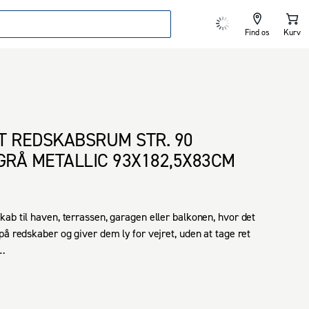
Find os
Kurv
T REDSKABSRUM STR. 90
RÅ METALLIC 93X182,5X83CM
ab til haven, terrassen, garagen eller balkonen, hvor det 
på redskaber og giver dem ly for vejret, uden at tage ret 
kaber, børnenes legesager og lignende opbevares 
t beskyttet mod vejr og tyveri.

en kompakte størrelse og elegante design er 