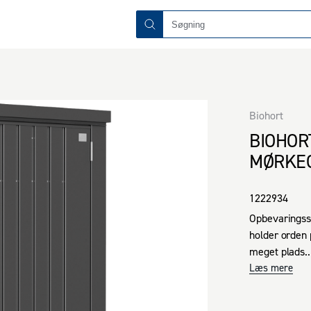
Biohort
BIOHOR
MØRKEG
1222934
Opbevaringssk
holder orden 
meget plads.

Dine havereds
Læs mere
sikkert og god
Takket være d