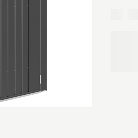
redskabsrumme
- Høj kvalitet
- 20 års garant
- Fremstillet
- Vedligeholde
- Sikret med 
- Godt ventile
- Skruer, bolt