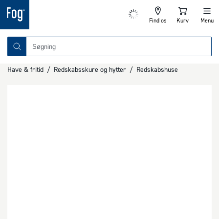
Find os
Kurv
Menu
Have & fritid
/
Redskabsskure og hytter
/
Redskabshuse