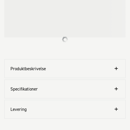
sider

- Omløbende lysbånd i akrylglas sikrer godt lys til alle sider

- Tagrende med integreret løvfang på begge sider

- Fremstillet af varmtgalvaniserede og polyamid pulverlakerede 
stålplader, skruer og beslag af rustfrit stål

- Høj stabilitet: Snelast 150 kg/m², Stormsikker (150 km/t, 
vindstyrke 12)

- Vedligeholdelsesfri i hele sin levetid

- 20 års garanti, for nærmere info se produktbrochure

- Omfattende standard program af tilbehør
Produktbeskrivelse
Specifikationer
Levering