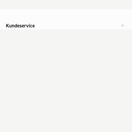
Kundeservice
Aktuelt
Om Fog
Med omtanke