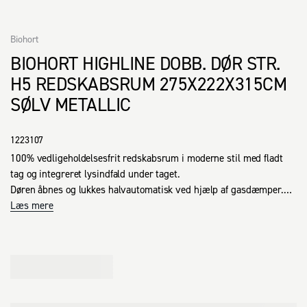
Biohort
BIOHORT HIGHLINE DOBB. DØR STR.
H5 REDSKABSRUM 275X222X315CM
SØLV METALLIC
1223107
100% vedligeholdelsesfrit redskabsrum i moderne stil med fladt 
tag og integreret lysindfald under taget.

Døren åbnes og lukkes halvautomatisk ved hjælp af gasdæmper.

Optimal sikkerhed med 3-punkts cylinderlås. 

Læs mere
Fordele

- Enkel montage

- 3-punkts cylinderlås med rustfrit håndtag, standard cylinder og 
reservenøgle

- Særdeles stabil dør, der fra og med str. H2 kan indbygges i alle 