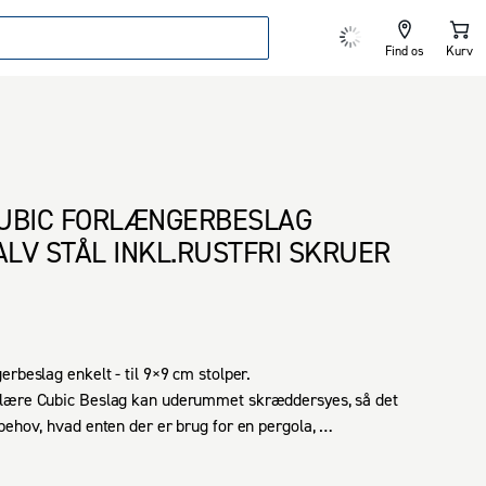
Find os
Kurv
UBIC FORLÆNGERBESLAG
LV STÅL INKL.RUSTFRI SKRUER
1
rbeslag enkelt - til 9×9 cm stolper.

lære Cubic Beslag kan uderummet skræddersyes, så det 
behov, hvad enten der er brug for en pergola, 
gyngestativ, brændeskur, cykelskur eller ligenende.

elementer er skabt, så det er muligt at bygge præcis, hvad 