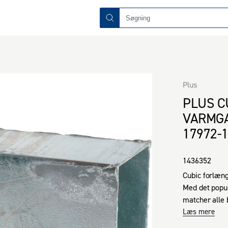
Plus
PLUS C
VARMGA
17972-
1436352
Cubic forlænge
Med det popu
matcher alle 
rosenportal, 
Læs mere
De fleksible 