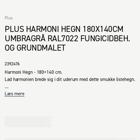
Plus
PLUS HARMONI HEGN 180X140CM
UMBRAGRÅ RAL7022 FUNGICIDBEH.
OG GRUNDMALET
2392476
Harmoni Hegn - 180×140 cm.

Lad harmonien brede sig i dit uderum med dette smukke listehegn.

De smalle lister virker kamuflerende, så indkig begrænses uden at 
Læs mere
lukke helt. Samtidigt skaber samspillet mellem lodrette og 
vandrette lister en flot persienneeffekt, der leder tankerne hen på 
de betagende, japanske foldevægge.

Hegnet er helt ens på begge sider og er derfor ideelt som 
afskærmning, rumdeler eller i et naboskel, hvor hegnet ses fra flere 