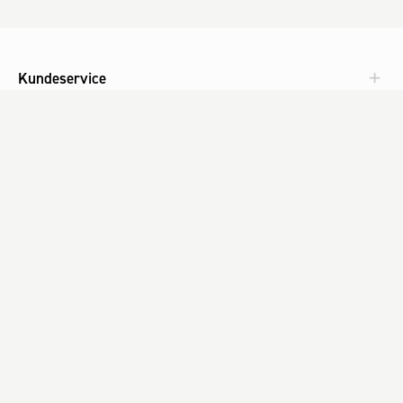
Kundeservice
Aktuelt
Om Fog
Med omtanke