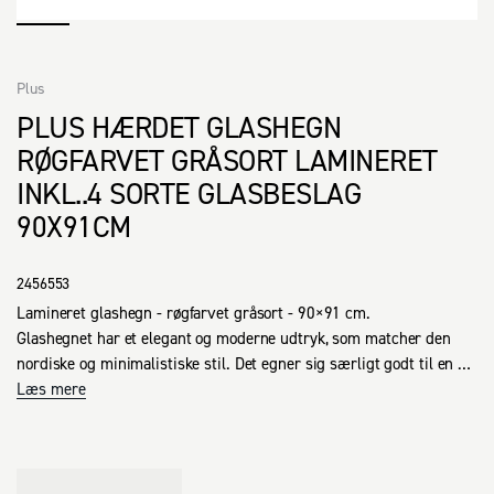
Plus
PLUS HÆRDET GLASHEGN
RØGFARVET GRÅSORT LAMINERET
INKL..4 SORTE GLASBESLAG
90X91CM
2456553
Lamineret glashegn - røgfarvet gråsort - 90×91 cm.

Glashegnet har et elegant og moderne udtryk, som matcher den 
nordiske og minimalistiske stil. Det egner sig særligt godt til en 
høj terrasse, altan eller balkon.

Læs mere
Det bevarer udsigt, lys og atmosfære og skaber samtidig læ og 
sikkerhed.

Det er nemt at vedligeholde og kræver blot afvaskning efter behov, 
præcis som dine vinduer.