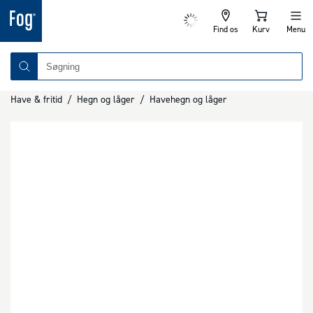
Find os
Kurv
Menu
Have & fritid
/
Hegn og låger
/
Havehegn og låger