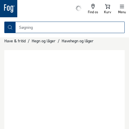
Find os
Kurv
Menu
Have & fritid
/
Hegn og låger
/
Havehegn og låger