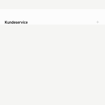
Kundeservice
Aktuelt
Om Fog
Med omtanke