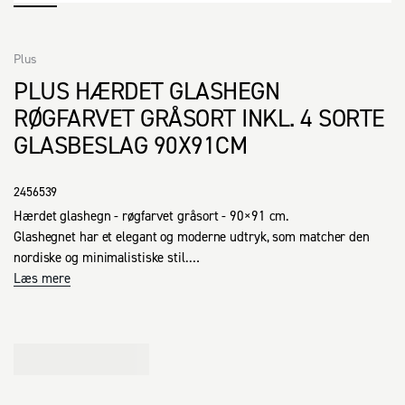
Plus
PLUS HÆRDET GLASHEGN
RØGFARVET GRÅSORT INKL. 4 SORTE
GLASBESLAG 90X91CM
2456539
Hærdet glashegn - røgfarvet gråsort - 90×91 cm.

Glashegnet har et elegant og moderne udtryk, som matcher den 
nordiske og minimalistiske stil.

Det bevarer udsigt, lys og atmosfære og skaber samtidig læ.

Læs mere
Det er nemt at vedligeholde og kræver blot afvaskning efter behov, 
præcis som dine vinduer.