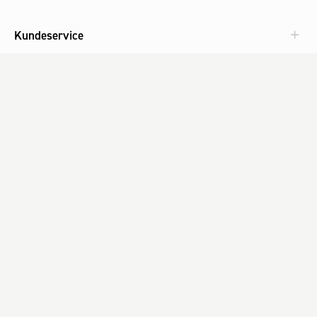
Kundeservice
Aktuelt
Om Fog
Med omtanke