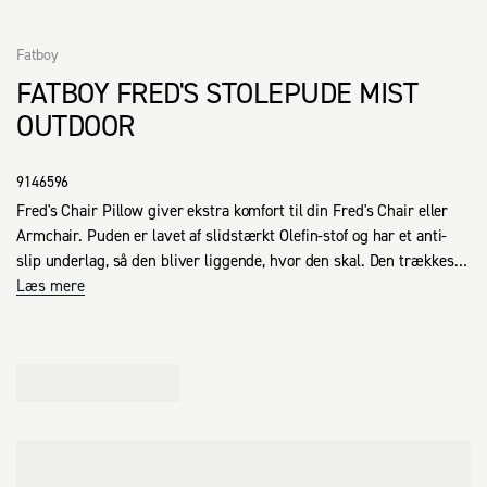
Fatboy
FATBOY FRED'S STOLEPUDE MIST
OUTDOOR
9146596
Fred's Chair Pillow giver ekstra komfort til din Fred's Chair eller 
Armchair. Puden er lavet af slidstærkt Olefin-stof og har et anti-
slip underlag, så den bliver liggende, hvor den skal. Den trækkes 
nemt over sædet som et overtræk og fastgøres med elastiske 
Læs mere
stropper, så den ikke flytter sig.