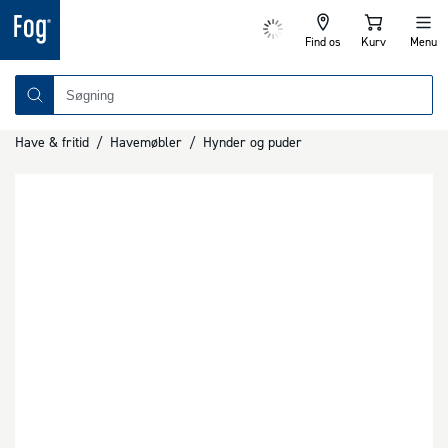
Find os
Kurv
Menu
Have & fritid
/
Havemøbler
/
Hynder og puder