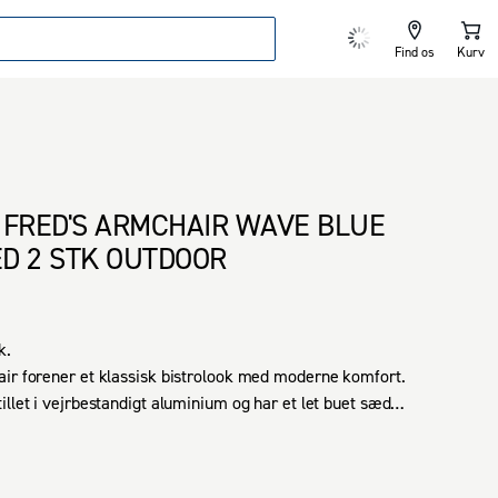
Find os
Kurv
 FRED'S ARMCHAIR WAVE BLUE
D 2 STK OUTDOOR
. 

ir forener et klassisk bistrolook med moderne komfort. 
illet i vejrbestandigt aluminium og har et let buet sæde 
som øger siddekomforten. En diskret åbning i sædet 
 væk, så stolen tørrer hurtigt. Op til seks stole kan 
et gør opbevaring enkel. En robust og stilren havestol, 