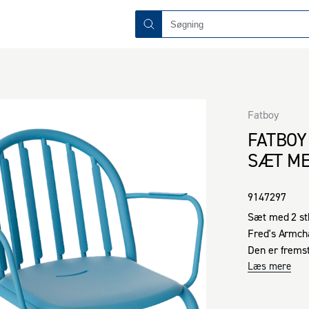
Fatboy
FATBOY
SÆT ME
9147297
Sæt med 2 stk
Fred's Armcha
Den er fremst
samt armlæn, 
Læs mere
leder regnvand
stables, hvilk