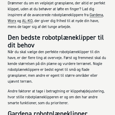
Drømmer du om en velplejet græsplæne, der altid er perfekt
klippet, uden at du behøver at løfte en finger? Lad dig
inspirere af de avancerede robotplæneklippere fra
Gardena
,
Worx
og
AL-KO
, der giver dig frihed til at nyde din have,
mens de tager sig af det tunge arbejde.
Den bedste robotplæneklipper til
dit behov
Når du skal vælge den perfekte robotplæneklipper til din
have, er der flere ting at overveje. Først og fremmest skal du
kende størrelsen på din plæne og vurdere terrænet. Nogle
robotplæneklippere er bedst egnet til små og flade
græsplaner, men andre er egent til større områder eller
ujævnt terræn.
Andre faktorer at tage i betragtning er klippehøjdejustering,
hvor stille robotplæneklipperen er og om den har andre
smarte funktioner, som du prioriterer.
Gardena robotplæneklipper