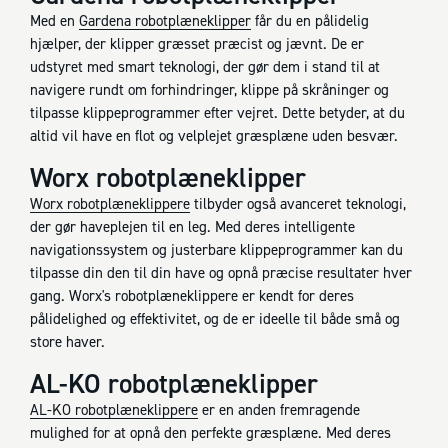
Med en
Gardena robotplæneklipper
får du en pålidelig
hjælper, der klipper græsset præcist og jævnt. De er
udstyret med smart teknologi, der gør dem i stand til at
navigere rundt om forhindringer, klippe på skråninger og
tilpasse klippeprogrammer efter vejret. Dette betyder, at du
altid vil have en flot og velplejet græsplæne uden besvær.
Worx robotplæneklipper
Worx robotplæneklippere
tilbyder også avanceret teknologi,
der gør haveplejen til en leg. Med deres intelligente
navigationssystem og justerbare klippeprogrammer kan du
tilpasse din den til din have og opnå præcise resultater hver
gang. Worx's robotplæneklippere er kendt for deres
pålidelighed og effektivitet, og de er ideelle til både små og
store haver.
AL-KO robotplæneklipper
AL-KO robotplæneklippere
er en anden fremragende
mulighed for at opnå den perfekte græsplæne. Med deres