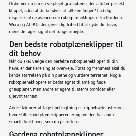
Drømmer du om en velplejet græsplæne, der altid er perfekt
klippet, uden at du behøver at løfte en finger? Lad dig
inspirere af de avancerede robotplæneklippere fra
Gardena
,
Worx
og
AL-KO
, der giver dig frihed til at nyde din have,
mens de tager sig af det tunge arbejde.
Den bedste robotplæneklipper til
dit behov
Når du skal vælge den perfekte robotplæneklipper til din
have, er der flere ting at overveje. Først og fremmest skal du
kende størrelsen på din plæne og vurdere terrænet. Nogle
robotplæneklippere er bedst egnet til små og flade
græsplaner, men andre er egent til større områder eller
ujævnt terræn.
Andre faktorer at tage i betragtning er klippehøjdejustering,
hvor stille robotplæneklipperen er og om den har andre
smarte funktioner, som du prioriterer.
Gardena robotplæneklipper