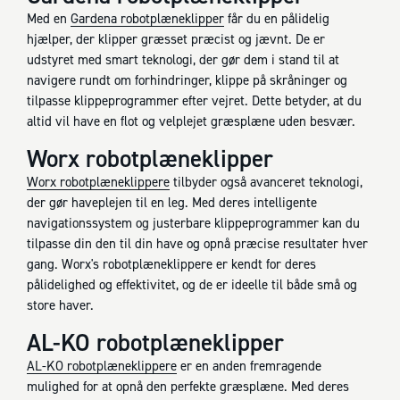
Med en
Gardena robotplæneklipper
får du en pålidelig
hjælper, der klipper græsset præcist og jævnt. De er
udstyret med smart teknologi, der gør dem i stand til at
navigere rundt om forhindringer, klippe på skråninger og
tilpasse klippeprogrammer efter vejret. Dette betyder, at du
altid vil have en flot og velplejet græsplæne uden besvær.
Worx robotplæneklipper
Worx robotplæneklippere
tilbyder også avanceret teknologi,
der gør haveplejen til en leg. Med deres intelligente
navigationssystem og justerbare klippeprogrammer kan du
tilpasse din den til din have og opnå præcise resultater hver
gang. Worx's robotplæneklippere er kendt for deres
pålidelighed og effektivitet, og de er ideelle til både små og
store haver.
AL-KO robotplæneklipper
AL-KO robotplæneklippere
er en anden fremragende
mulighed for at opnå den perfekte græsplæne. Med deres