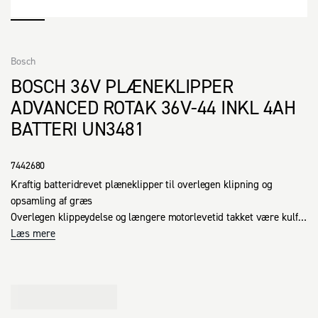
Bosch
BOSCH 36V PLÆNEKLIPPER
ADVANCED ROTAK 36V-44 INKL 4AH
BATTERI UN3481
7442680
Kraftig batteridrevet plæneklipper til overlegen klipning og 
opsamling af græs

Overlegen klippeydelse og længere motorlevetid takket være kulfri 
motor.

Læs mere
Praktisk, let at styre og nem at opbevare takket være Ergoflex-
håndtag med Ergoslide.

Stofgræspose i høj kvalitet med indikator, som viser, når posen er 
fuld.

Hold store græsplæner smukke, og spar tid med den kraftige og 