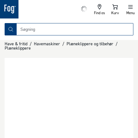
Find os
Kurv
Menu
Have & fritid
/
Havemaskiner
/
Plæneklippere og tilbehør
/
Plæneklippere