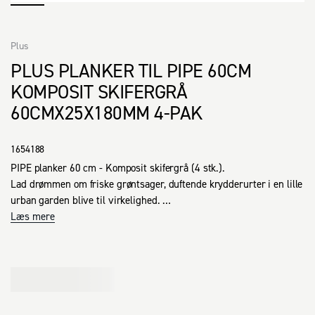
Plus
PLUS PLANKER TIL PIPE 60CM
KOMPOSIT SKIFERGRÅ
60CMX25X180MM 4-PAK
1654188
PIPE planker 60 cm - Komposit skifergrå (4 stk.).

Lad drømmen om friske grøntsager, duftende krydderurter i en lille 
urban garden blive til virkelighed. 

Læs mere
Du har mulighed for at bygge videre på de færdige PIPE-løsninger, 
eller måske vil du være din helt egen havedesigner med løsdelene 
til PIPE Højbede.

Lad fantasien få frit spil, og byg dit eget højbed.