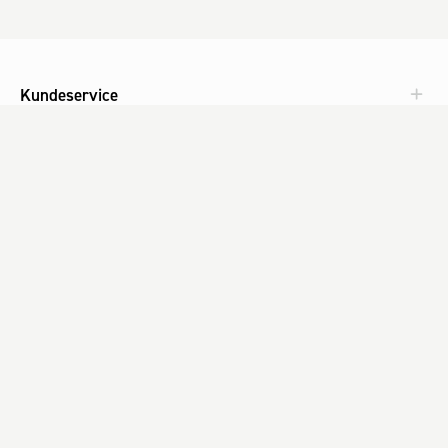
Kundeservice
Aktuelt
Om Fog
Med omtanke