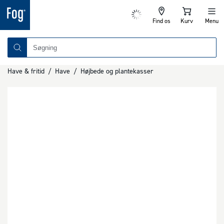
Find os
Kurv
Menu
Have & fritid
/
Have
/
Højbede og plantekasser