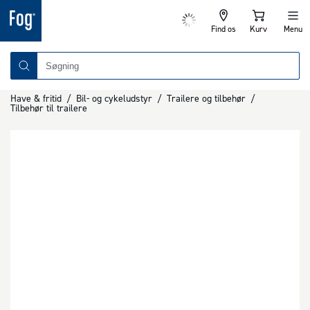
Find os
Kurv
Menu
Have & fritid
/
Bil- og cykeludstyr
/
Trailere og tilbehør
/
Tilbehør til trailere