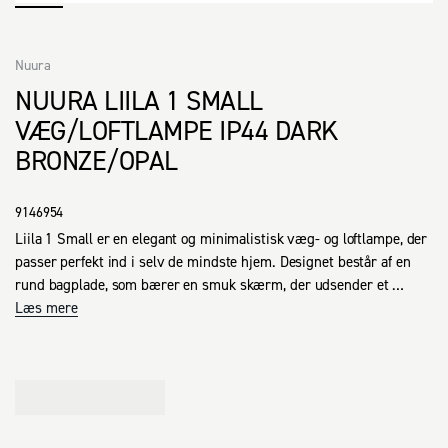
Nuura
NUURA LIILA 1 SMALL
VÆG/LOFTLAMPE IP44 DARK
BRONZE/OPAL
9146954
Liila 1 Small er en elegant og minimalistisk væg- og loftlampe, der 
passer perfekt ind i selv de mindste hjem. Designet består af en 
rund bagplade, som bærer en smuk skærm, der udsender et 
behageligt lys. Lampen er ideel som loftbelysning i de mørke 
Læs mere
hjørner af en stor spisestue, hvor den fungerer som et stilfuldt 
supplement til hovedbelysningen. Med sin IP44-klassificering er 
Liila 1 Small også velegnet til badeværelser, hvilket gør den til en 
alsidig løsning for både funktionel og stemningsfuld belysning.