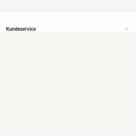
Kundeservice
Aktuelt
Om Fog
Med omtanke