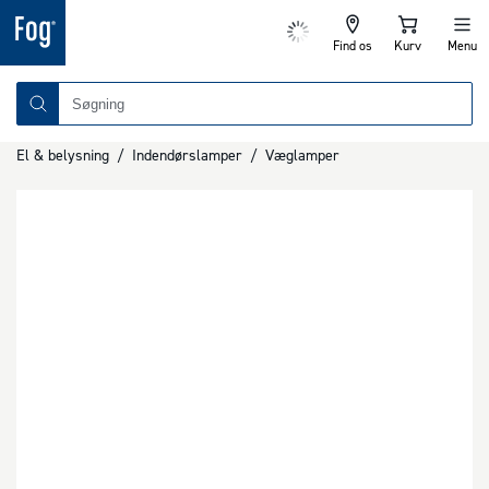
Find os
Kurv
Menu
El & belysning
/
Indendørslamper
/
Væglamper