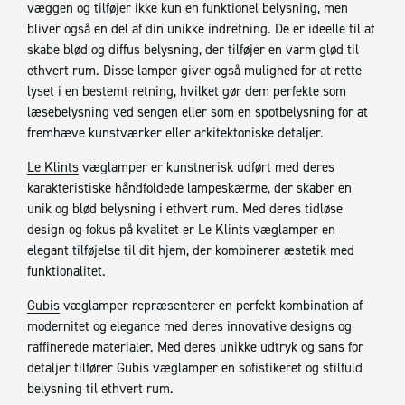
væggen og tilføjer ikke kun en funktionel belysning, men
bliver også en del af din unikke indretning. De er ideelle til at
skabe blød og diffus belysning, der tilføjer en varm glød til
ethvert rum. Disse lamper giver også mulighed for at rette
lyset i en bestemt retning, hvilket gør dem perfekte som
læsebelysning ved sengen eller som en spotbelysning for at
fremhæve kunstværker eller arkitektoniske detaljer.
Le Klints
væglamper er kunstnerisk udført med deres
karakteristiske håndfoldede lampeskærme, der skaber en
unik og blød belysning i ethvert rum. Med deres tidløse
design og fokus på kvalitet er Le Klints væglamper en
elegant tilføjelse til dit hjem, der kombinerer æstetik med
funktionalitet.
Gubis
væglamper repræsenterer en perfekt kombination af
modernitet og elegance med deres innovative designs og
raffinerede materialer. Med deres unikke udtryk og sans for
detaljer tilfører Gubis væglamper en sofistikeret og stilfuld
belysning til ethvert rum.