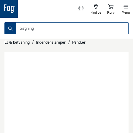
Find os
Kurv
Menu
El & belysning
/
Indendørslamper
/
Pendler