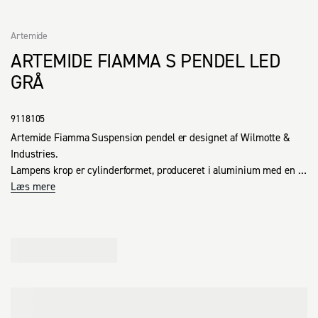
Artemide
ARTEMIDE FIAMMA S PENDEL LED
GRÅ
9118105
Artemide Fiamma Suspension pendel er designet af Wilmotte & 
Industries. 

Lampens krop er cylinderformet, produceret i aluminium med en 
speciel tekstur, der med sin anodiseret overfladebehandling giver 
Læs mere
lampen et eksklusivt look.

Lyset fra LED-lyskilden bliver sendt igennem en transparent 
skærm, som er blevet designet med en anti-refleks struktur, der 
sørger for optimal komfort.

En yderst moderne og industriel lampe.