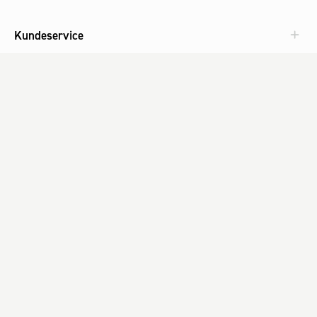
Kundeservice
Aktuelt
Om Fog
Med omtanke