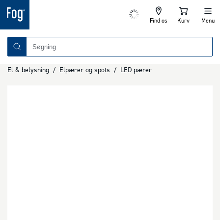
Find os
Kurv
Menu
El & belysning
/
Elpærer og spots
/
LED pærer