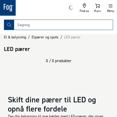
Find os
Kurv
Menu
El & belysning
/
Elpærer og spots
/
LED pærer
LED pærer
0 / 0 produkter
Skift dine pærer til LED og
opnå flere fordele
Tag din belysning til nye højder med LED-pærer, der giver