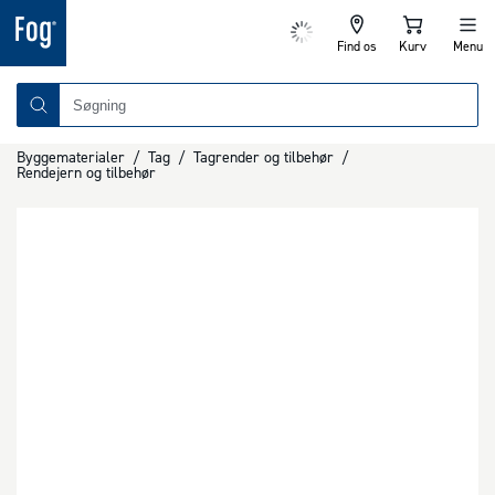
Find os
Kurv
Menu
Byggematerialer
/
Tag
/
Tagrender og tilbehør
/
Rendejern og tilbehør