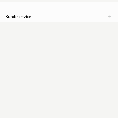
Kundeservice
Aktuelt
Om Fog
Med omtanke