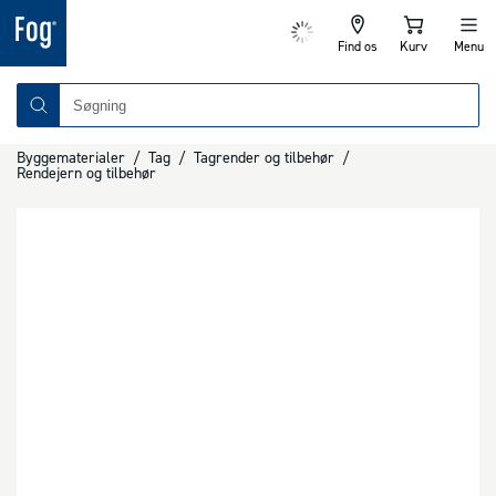
Find os
Kurv
Menu
Byggematerialer
/
Tag
/
Tagrender og tilbehør
/
Rendejern og tilbehør