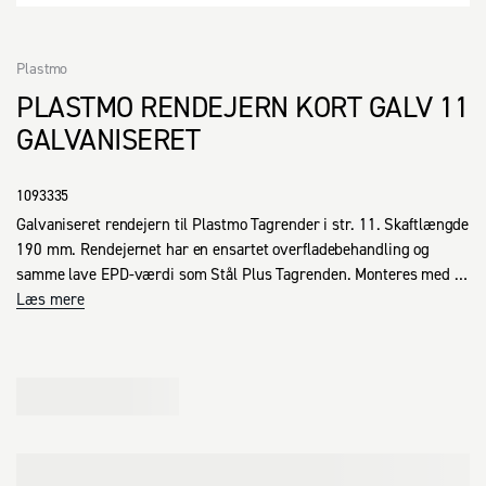
Plastmo
PLASTMO RENDEJERN KORT GALV 11
GALVANISERET
1093335
Galvaniseret rendejern til Plastmo Tagrender i str. 11. Skaftlængde 
190 mm. Rendejernet har en ensartet overfladebehandling og 
samme lave EPD-værdi som Stål Plus Tagrenden. Monteres med 
60 cm indbyrdes afstand.
Læs mere