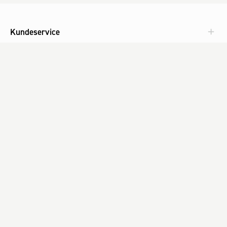
Kundeservice
Aktuelt
Om Fog
Med omtanke