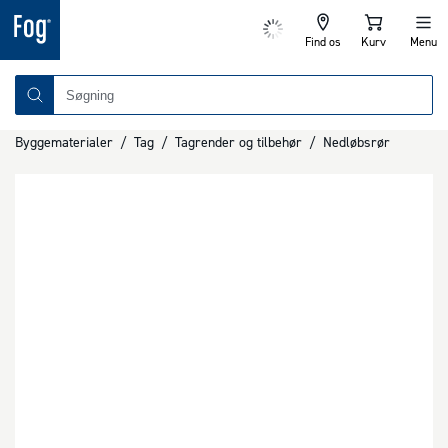
Find os
Kurv
Menu
Byggematerialer
/
Tag
/
Tagrender og tilbehør
/
Nedløbsrør