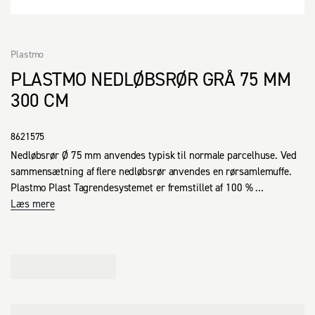
Plastmo
PLASTMO NEDLØBSRØR GRÅ 75 MM
300 CM
8621575
Nedløbsrør Ø 75 mm anvendes typisk til normale parcelhuse. Ved 
sammensætning af flere nedløbsrør anvendes en rørsamlemuffe.

Plastmo Plast Tagrendesystemet er fremstillet af 100 % 
genanvendelig blyfri hård polyvinylklorid (plast). Tåler ekstremt 
Læs mere
lave temperaturer, store is- og snebelastninger, forurening og 
saltholdig luft. Tagrenderne er stærke og stabile og holder i mange 
år frem. Plastmo yder 25 års garanti.

På grund af sine unikke og diskrete sammenføjninger med lim, er 
Plastmo for mange den foretrukne tagrendeproducent.