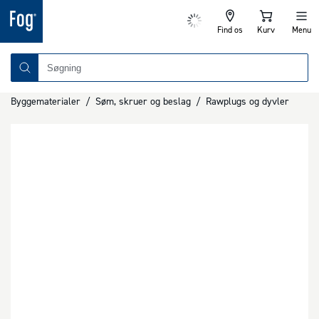
Find os
Kurv
Menu
Byggematerialer
/
Søm, skruer og beslag
/
Rawplugs og dyvler