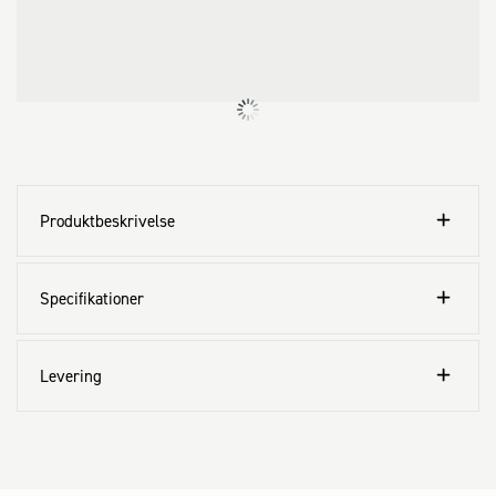
SX Plus Green er let at indsætte i borehullet, og den særlige form 
muliggør nem installation. Når skruen fastspændes, ekspanderer 
pluggen i fire retninger og sikrer en stærk forankring. Den 
indbyggede drejesikring forhindrer, at pluggen rykker sig under 
installation. Produktet er velegnet til en lang række anvendelser 
såsom lamper, garderober, lette væghylder, badeværelsesskabe og 
TV-konsoller.
Produktbeskrivelse
Specifikationer
Levering