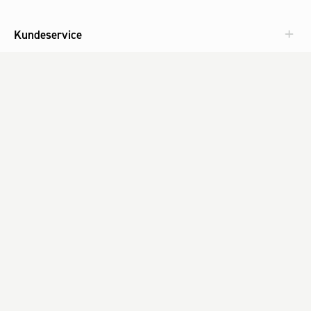
Kundeservice
Aktuelt
Om Fog
Med omtanke