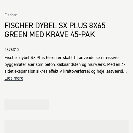
Fischer
FISCHER DYBEL SX PLUS 8X65
GREEN MED KRAVE 45-PAK
2376310
Fischer dybel SX Plus Green er skabt til anvendelse i massive 
byggematerialer som beton, kalksandsten og murværk. Med en 4-
sidet ekspansion sikres effektiv kraftoverførsel og høje lastværdier, 
hvilket gør pluggen velegnet til både massive og hule materialer. 
Læs mere
De specielle fastgørelsesvinger gør det muligt at indføre skruen let, 
hvilket muliggør fleksibel montage, herunder også over hovedet.

Pluggens kant er designet til at forhindre, at den glider ind i 
borehullet, hvilket øger sikkerheden under installation. Den 
fleksible kant beskytter også materialer som klinker og gips ved at 
forhindre udvidelse under montage. Produktet er kompatibelt med 
træ-, spånpladeskruer og ansatsskruer.
