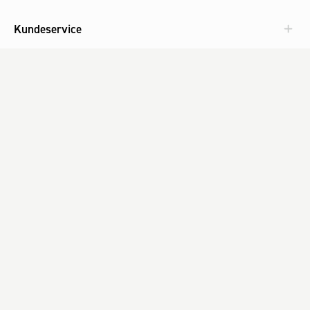
Kundeservice
Aktuelt
Om Fog
Med omtanke