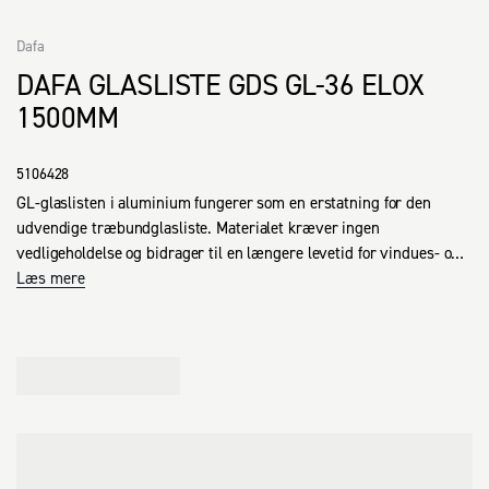
Dafa
DAFA GLASLISTE GDS GL-36 ELOX
1500MM
5106428
GL-glaslisten i aluminium fungerer som en erstatning for den 
udvendige træbundglasliste. Materialet kræver ingen 
vedligeholdelse og bidrager til en længere levetid for vindues- og 
dørelementer. Listen er desuden konstrueret, så den er let at 
Læs mere
afmontere, hvilket er praktisk ved maling af vinduer.