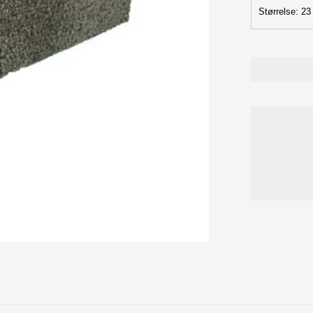
lecablokke.
Størrelse
:
23