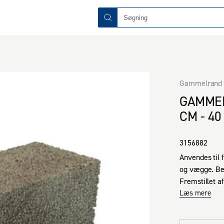
Gammelrand
GAMMEL
CM - 4
3156882
Anvendes til 
og vægge. Be
Fremstillet a
for sten i be
Læs mere
væg opført af
Gammelrand B