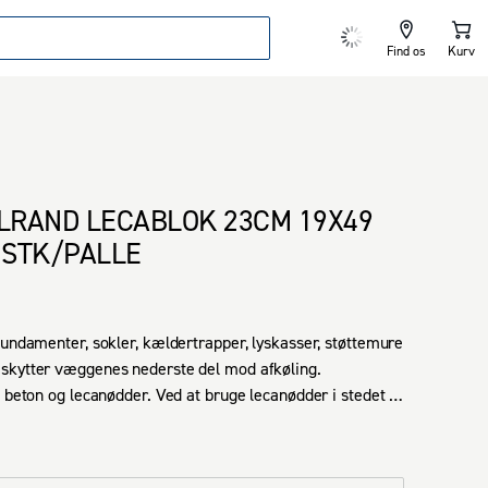
Find os
Kurv
RAND LECABLOK 23CM 19X49
0 STK/PALLE
fundamenter, sokler, kældertrapper, lyskasser, støttemure 
skytter væggenes nederste del mod afkøling.

f beton og lecanødder. Ved at bruge lecanødder i stedet 
tonen bliver en væg af lecablokke noget lettere end en 
 almindelige betonelementer. 

eton har mange års erfaring med produktion af 