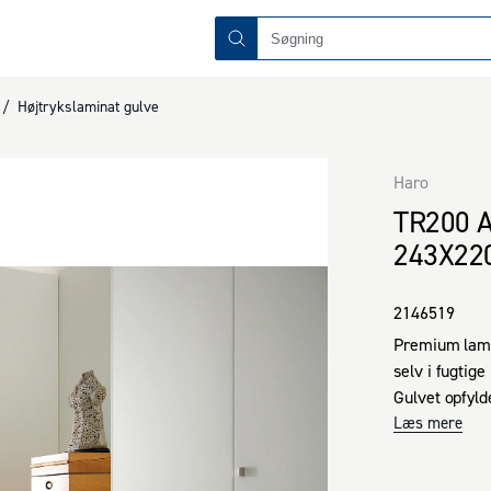
/
Højtrykslaminat gulve
Haro
TR200 
243X22
2146519
Premium lami
selv i fugtige 
Gulvet opfylde
boligarealer 
Læs mere
fugtbeskyttels
køkkener og s