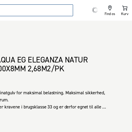
Find os
Kurv
AQUA EG ELEGANZA NATUR
00X8MM 2,68M2/PK
natgulv for maksimal belastning. Maksimal sikkerhed, 
rum. 

r kravene i brugsklasse 33 og er derfor egnet til alle 
og erhvervslokaler med høj belastning. Gulvet har en høj 
e og er særlig slidstærkt. Det er derfor ideelt til gange, 
tuer.