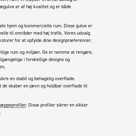
rægulve er af høj kvalitet og er både
vate hjem og kommercielle rum. Disse gulve er
eelle til områder med høj trafik. Vores udvalg
ksturer for at opfylde dine designpræferencer.
kellige rum og miljøer. De er nemme at rengøre,
ilgængelige i forskellige designs og
en.
sikre en stabil og behagelig overflade.
 de skaber en jævn og holdbar overflade til
tæppeprofiler
. Disse profiler sikrer en sikker
.