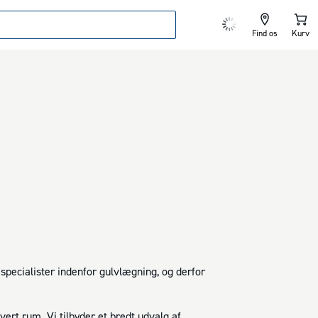
Find os
Kurv
specialister indenfor gulvlægning, og derfor
vert rum. Vi tilbyder et bredt udvalg af