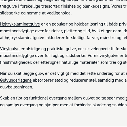
trægulve i forskellige træsorter, finishes og plankedesigns. Vores t
slidstærke og nemme at vedligeholde.
Højtrykslaminatgulve
er en populær og holdbar løsning til både pri
modstandsdygtige over for ridser, pletter og slid, hvilket gør dem id
af højtrykslaminatgulve inkluderer forskellige farver, mønstre og te
Vinylgulve
er alsidige og praktiske gulve, der er velegnede til fors
modstandsdygtige over for fugt og slidstærke. Vores vinylgulve er t
finishmuligheder, der efterligner naturlige materialer som træ og st
Når du skal lægge gulv, er det vigtigt med det rette underlag for at 
Gulvunderlagene
absorberer stød og reducerer støj, samtidig med at
gulvbelægningen.
Skab en flot og funktionel overgang mellem gulvet og tæpper med
og sømløs overgang og hjælper med at forhindre skader og snublen