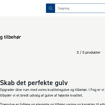
g tilbehør
0 / 0 produkter
Skab det perfekte gulv
Opgrader dine rum med vores kvalitetsgulve og tilbehør. I Fog er vi 
tilbyder vi et bredt udvalg af gulve af højeste kvalitet.
Trægulve
er tidløse og elegante og tilføjer varme og karakter til eth