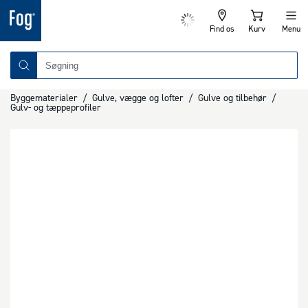
Find os
Kurv
Menu
Byggematerialer
/
Gulve, vægge og lofter
/
Gulve og tilbehør
/
Gulv- og tæppeprofiler